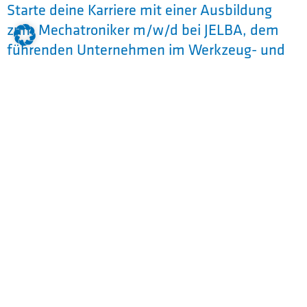
Starte deine Karriere mit einer Ausbildung
zum Mechatroniker m/w/d bei JELBA, dem
führenden Unternehmen im Werkzeug- und
Maschinenbau. Unsere
Ausbildungsprogramme bieten dir nicht nur
tiefgreifendes Fachwissen und praktische
Erfahrung, sondern auch die Chance, von
Beginn an Teil eines innovativen und
zukunftsorientierten Teams zu sein. Bei JELBA
legst du den Grundstein für eine erfolgreiche
berufliche Laufbahn in einer Branche, die
ständig wächst und sich entwickelt. Mach den
ersten Schritt in deine Zukunft und entdecke
die Vielfalt unserer Ausbildungsplätze.
Bei JELBA kombinierst Du in Deiner