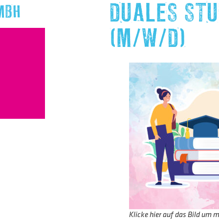
DUALES STU
MBH
(M/W/D)
Klicke hier auf das Bild um m