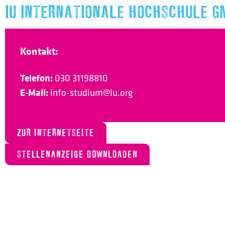
IU INTERNATIONALE HOCHSCHULE G
Kontakt:
Telefon:
030 31198810
E-Mail:
info-studium@iu.org
ZUR INTERNETSEITE
STELLENANZEIGE DOWNLOADEN