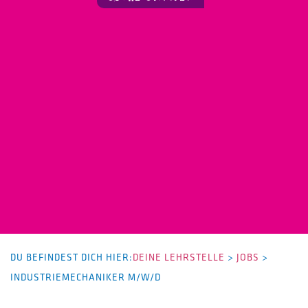
DU BEFINDEST DICH HIER:
DEINE LEHRSTELLE
>
JOBS
>
INDUSTRIEMECHANIKER M/W/D