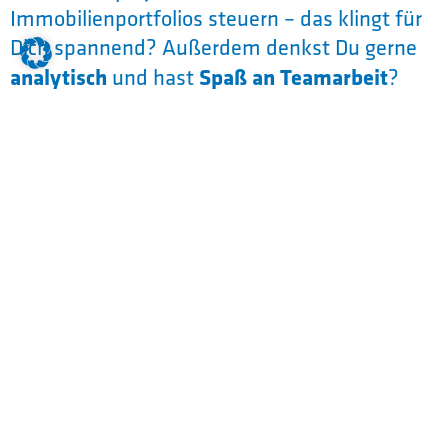
Immobilienportfolios steuern – das klingt für
Dich spannend? Außerdem denkst Du gerne
analytisch
und hast
Spaß an Teamarbeit
?
Dann ist das duale Studium
Immobilienwirtschaft genau das Richtige für
Dich.
Du eignest Dir umfassendes
BWL-Wissen
sowie Immobilien-Know-how in Bereichen
wie
Projektentwicklung,
Immobilienmarketing, Baurecht und
Digitale Business Modelle
an.
In Vertiefungen wie
Immobilienbewertung- und finanzierung
oder Technisches
Immobilienmanagement kannst Du Dich