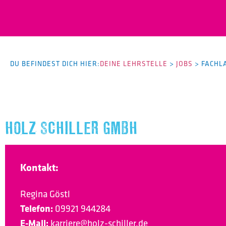
DU BEFINDEST DICH HIER:
DEINE LEHRSTELLE
>
JOBS
>
FACHL
HOLZ SCHILLER GMBH
Kontakt:
Regina Göstl
Telefon:
09921 944284
E-Mail:
karriere@holz-schiller.de