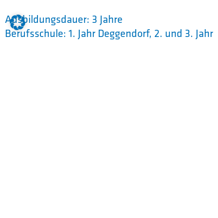
Ausbildungsdauer: 3 Jahre
Berufsschule: 1. Jahr Deggendorf, 2. und 3. Jahr
Nürnberg
Holz Schiller GmbH
Quelle:
HOLZ SCHILLER GMBH
Kontakt:
Regina Göstl
Telefon:
09921 944284
E-Mail:
karriere@holz-schiller.de