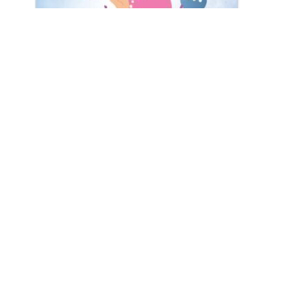
Klick auf das Bild, um mehr zu erfahren
Ein Praktikum als Zimmerer m/w/d kann
jeder Zeit bei uns im Betrieb gemacht
werden.
Bei uns mit Frischluftgarantie! Wenn du gerne
draußen bist, keine Angst davor hast,
schmutzig zu werden und anpacken kannst,
dann melde dich einfach und wir vereinbaren
einen Termin!