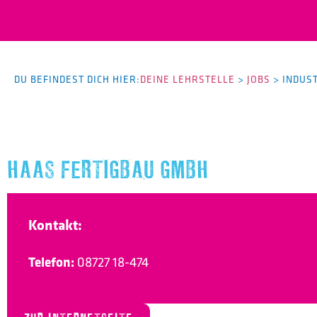
DU BEFINDEST DICH HIER:
DEINE LEHRSTELLE
>
JOBS
>
INDUS
HAAS FERTIGBAU GMBH
Kontakt:
Telefon:
08727 18-474