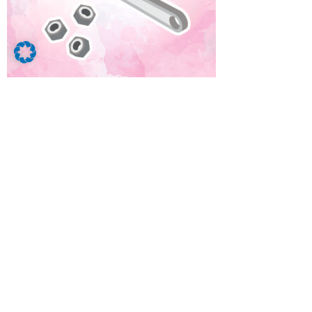
Klick auf das Bild, um mehr zu erfahren.
Das erwartet Dich in der Ausbildung als
Feinwerkmechaniker m/w/d:
Fertigen von Präzisionsbauteilen für
Maschinen
Montage zu funktionsfähigen Einheiten
Ausbildungsdauer: 3,5 Jahre