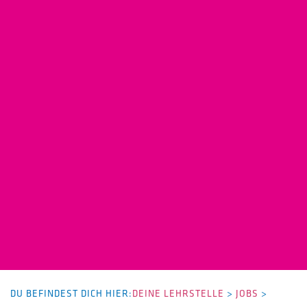
DU BEFINDEST DICH HIER:
DEINE LEHRSTELLE
>
JOBS
>