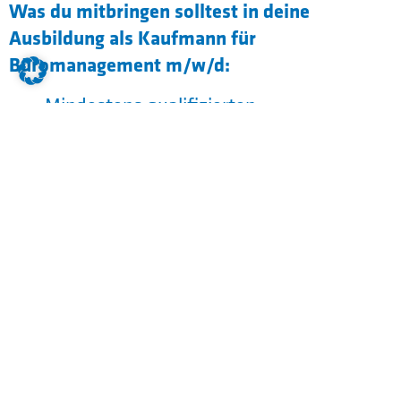
Was du mitbringen solltest in deine
Ausbildung als Kaufmann für
Büromanagement m/w/d:
Mindestens qualifizierten
Mittelschulabschluss – du hast das Zeug
dazu
Sorgfalt und Genauigkeit – du arbeitest
präzise und mit Köpfchen
Zuverlässigkeit – auf dich kann man
zählen, Tag für Tag
Flexibilität – du stellst dich auf jede
Situation ein
Belastbarkeit – auch wenn’s mal
anstrengend wird, bleibst du dran