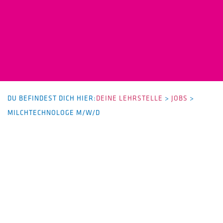
DU BEFINDEST DICH HIER:
DEINE LEHRSTELLE
>
JOBS
>
MILCHTECHNOLOGE M/W/D