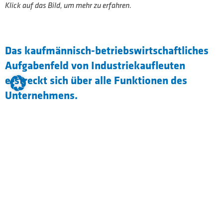
Klick auf das Bild, um mehr zu erfahren.
Das kaufmännisch-betriebswirtschaftliches
Aufgabenfeld von Industriekaufleuten
erstreckt sich über alle Funktionen des
Unternehmens.
Sie unterstützen sämtliche
Unternehmensprozesse. Industriekaufleute
können dabei sowohl in den kaufmännischen
Kernfunktionen Marketing und Absatz,
Beschaffung und Bevorratung,
Leistungsabrechnung und Personal als auch in