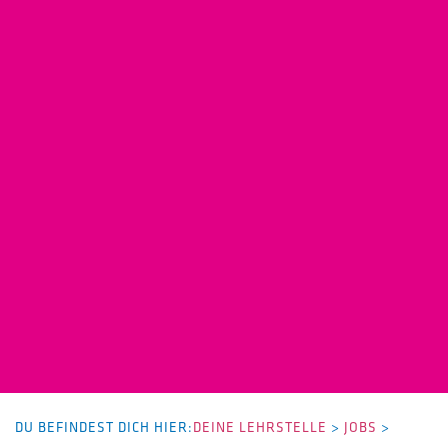
DU BEFINDEST DICH HIER:
DEINE LEHRSTELLE
>
JOBS
>