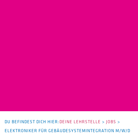
DU BEFINDEST DICH HIER:
DEINE LEHRSTELLE
>
JOBS
>
ELEKTRONIKER FÜR GEBÄUDESYSTEMINTEGRATION M/W/D