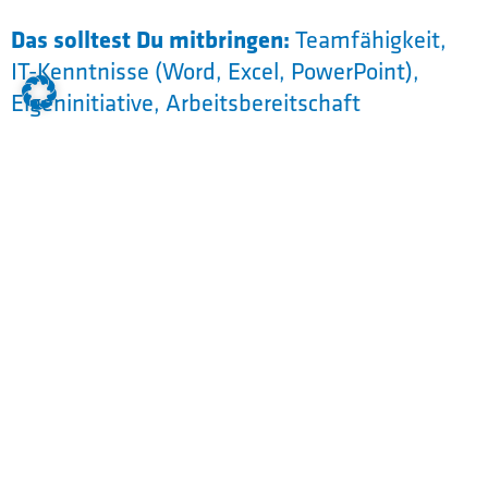
Das solltest Du mitbringen:
Teamfähigkeit,
IT-Kenntnisse (Word, Excel, PowerPoint),
Eigeninitiative, Arbeitsbereitschaft
Das erwartet Dich in der Ausbildung zum
Industriekaufmann m/w/d:
Während Deiner Ausbildung durchläufst Du
alle Abteilungen. So bekommst Du einen sehr
umfangreichen Einblick in das Unternehmen
und lernst die Kollegen, aber auch die internen
Prozesse besser kennen. Der oder die
zuständige Ausbildungsbeauftragte der
jeweiligen Abteilung begleitet Dich und steht