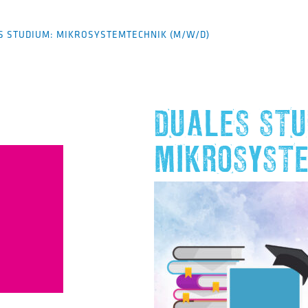
S STUDIUM: MIKROSYSTEMTECHNIK (M/W/D)
DUALES STU
MIKROSYST