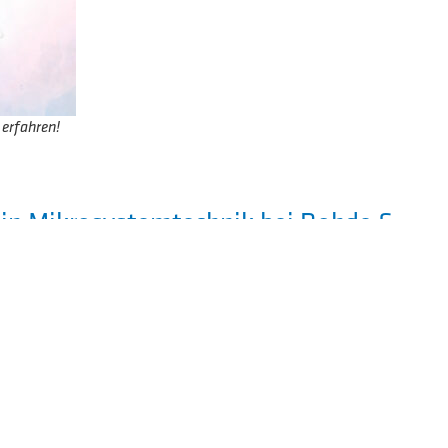
 erfahren!
 in Mikrosystemtechnik bei Rohde &
eg für eine sichere und vernetzte
?
 Elektrotechnik oder etwas vergleichbares?