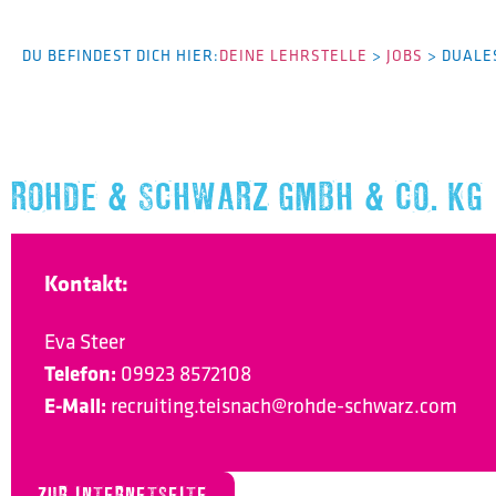
DU BEFINDEST DICH HIER:
DEINE LEHRSTELLE
>
JOBS
>
DUALE
ROHDE & SCHWARZ GMBH & CO. KG
Kontakt:
Eva Steer
Telefon:
09923 8572108
E-Mail:
recruiting.teisnach@rohde-schwarz.com
ZUR INTERNETSEITE