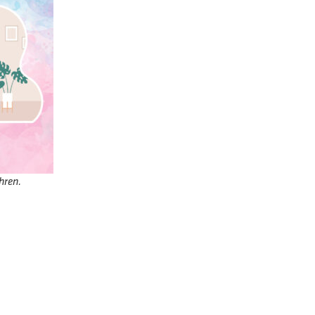
hren.
 Alles außer langweilig
r die perfekte Ausbildung steht eine Tätigkeit,