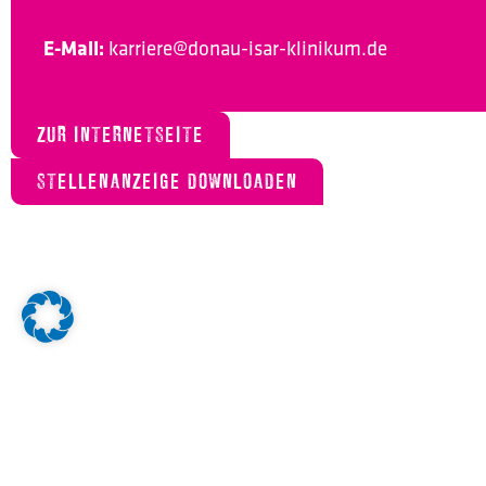
E-Mail:
karriere@donau-isar-klinikum.de
ZUR INTERNETSEITE
STELLENANZEIGE DOWNLOADEN