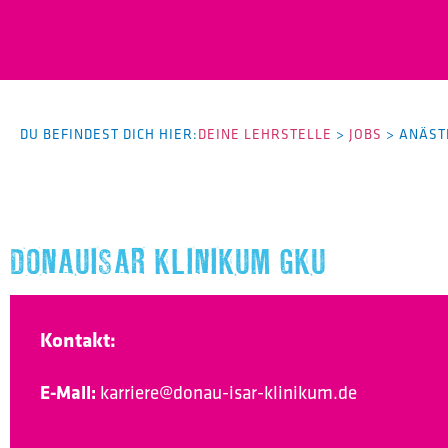
DU BEFINDEST DICH HIER:
DEINE LEHRSTELLE
>
JOBS
>
ANÄST
DONAUISAR KLINIKUM GKU
Kontakt:
E-Mail:
karriere@donau-isar-klinikum.de