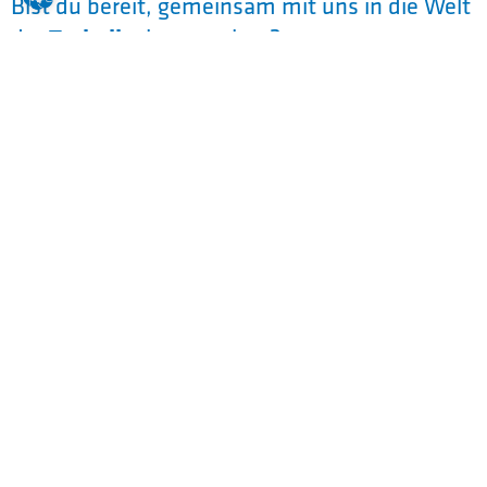
Bist du bereit, gemeinsam mit uns in die Welt
Technik
der
einzutauchen?
congatec
Eine Ausbildung bei
ist der perfekte
Start für Deine erfolgreiche Karriere.
Warum Ausbildung bei congatec?
Neben umfassenden Benefits, einem super
Azubi-Team, regelmäßigen Ausflügen und
Projekten, bist Du ab Tag eins aktiv im
Tagesgeschäft mit dabei und übernimmst
eigene Aufgaben & Projekte.
In unserem Team absolvieren
17
derzeit
motivierte Azubis ihre Ausbildung.
#team
congatec
Lust ein Teil vom
zu werden?