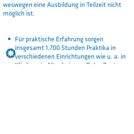
weswegen eine Ausbildung in Teilzeit nicht
möglich ist.
Für praktische Erfahrung sorgen
insgesamt 1.700 Stunden Praktika in
verschiedenen Einrichtungen wie u. a. in
Kliniken, in Altenheimen, Reha-Zentren
oder Einrichtungen für Menschen mit
Behinderung.
Das Ausbildungsjahr beginnt im
September und endet im Juli.
Die Berufsfachschule am BBZ Gesundheit
in Ingolstadt ist Mitglied beim VDES
(Verband Deutscher Ergotherapie