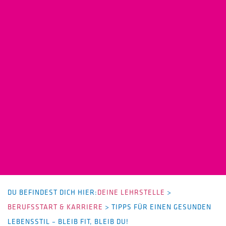
DU BEFINDEST DICH HIER:
DEINE LEHRSTELLE
>
BERUFSSTART & KARRIERE
>
TIPPS FÜR EINEN GESUNDEN
LEBENSSTIL – BLEIB FIT, BLEIB DU!