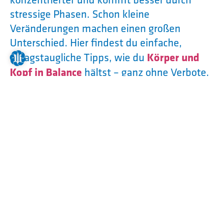
stressige Phasen. Schon kleine
Veränderungen machen einen großen
Unterschied. Hier findest du einfache,
Körper und
alltagstaugliche Tipps, wie du
Kopf in Balance
hältst – ganz ohne Verbote,
aber mit viel Wirkung.
Genug Schlaf (ja, wirklich!)
7 bis 9 Stunden
Versuch, regelmäßig
zu
schlafen.
Dein Körper und dein Gehirn brauchen
die Zeit, um sich zu erholen.
Zu wenig Schlaf = schlechte Laune,
Konzentrationsprobleme und mehr