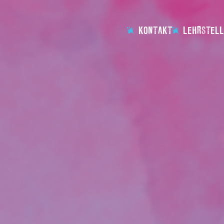
KONTAKT
LEHRSTELL