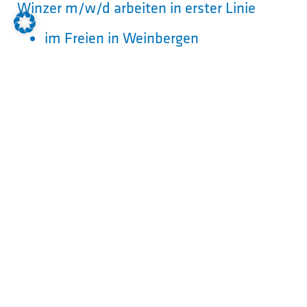
Winzer m/w/d arbeiten in erster Linie
im Freien in Weinbergen
in Weinkellern
in Büroräumen
Darüber hinaus arbeiten sie ggf. auch auf
Messen.
Welcher Schulabschluss wird
erwartet?
Rechtlich ist keine bestimmte
Schulbildung vorgeschrieben. In der Praxis
stellen Betriebe überwiegend
Auszubildende mit Hochschulreife ein.