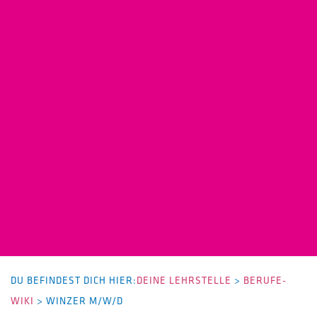
DU BEFINDEST DICH HIER:
DEINE LEHRSTELLE
>
BERUFE-
WIKI
>
WINZER M/W/D