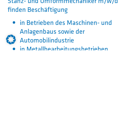
Stanz- und Umformmechaniker m/w/d
finden Beschäftigung
in Betrieben des Maschinen- und
Anlagenbaus sowie der
Automobilindustrie
in Metallbearbeitungsbetrieben
in Betrieben der Elektronik- und
Telekommunikationsindustrie
in Betrieben der Luft- und
Raumfahrtindustrie
Arbeitsorte:
Stanz- und Umformmechaniker m/w/d
arbeiten in erster Linie in