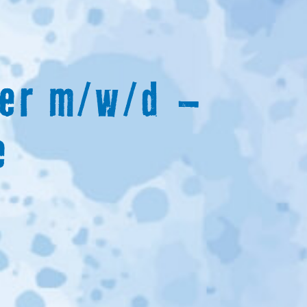
ker m/w/d –
e