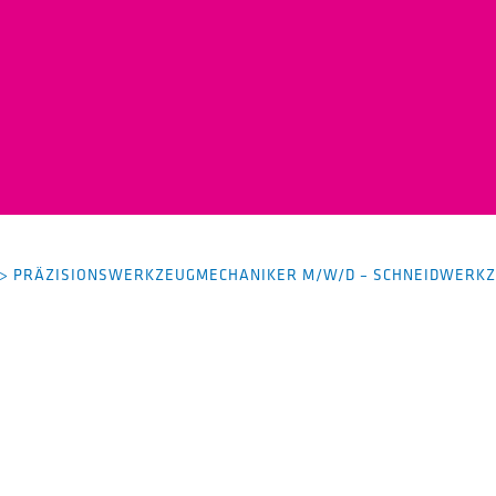
>
PRÄZISIONSWERKZEUGMECHANIKER M/W/D – SCHNEIDWERK