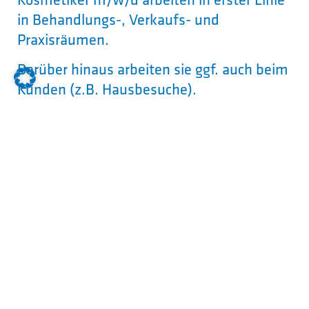
in Behandlungs-, Verkaufs- und
Praxisräumen.
Darüber hinaus arbeiten sie ggf. auch beim
Kunden (z.B. Hausbesuche).
Welcher Schulabschluss wird
erwartet?
Rechtlich ist keine bestimmte
Schulbildung vorgeschrieben. In der Praxis
stellen Betriebe überwiegend
Auszubildende mit mittlerem
Bildungsabschluss ein.