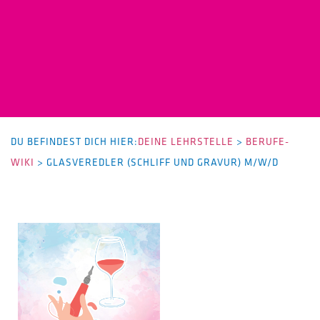
DU BEFINDEST DICH HIER:
DEINE LEHRSTELLE
>
BERUFE-
WIKI
>
GLASVEREDLER (SCHLIFF UND GRAVUR) M/W/D