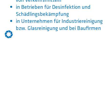
in Betrieben für Desinfektion und
Schädlingsbekämpfung
in Unternehmen für Industriereinigung
bzw. Glasreinigung und bei Baufirmen
Arbeitsorte:
Gebäudereiniger m/w/d arbeiten in erster
Linie
in Räumlichkeiten der Kunden (z.B.
Büroräume, Krankenhauszimmer)
in Fahrzeugen
(Verkehrsmittelreinigung)
im Freien (z.B. Außenanlagen,