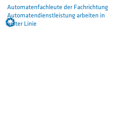
Automatenfachleute der Fachrichtung
Automatendienstleistung arbeiten in
erster Linie
beim Kunden
in Büroräumen
Darüber hinaus arbeiten sie ggf. auch in
Verkaufs- und Lagerräumen sowie in
Werkstätten.
Welcher Schulabschluss wird
erwartet?
Rechtlich ist keine bestimmte