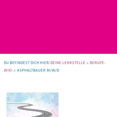
DU BEFINDEST DICH HIER:
DEINE LEHRSTELLE
>
BERUFE-
WIKI
>
ASPHALTBAUER M/W/D