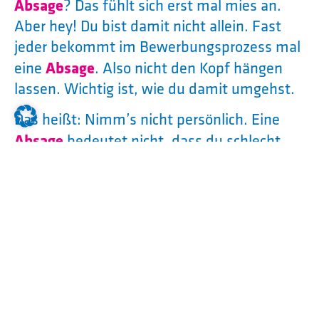
Absage
? Das fühlt sich erst mal mies an.
Aber hey! Du bist damit nicht allein. Fast
jeder bekommt im Bewerbungsprozess mal
eine
Absage
. Also nicht den Kopf hängen
lassen. Wichtig ist, wie du damit umgehst.
Das heißt: Nimm’s nicht persönlich. Eine
Absage
bedeutet nicht, dass du schlecht
bist oder keine Chance hast. Vielleicht passt
die Stelle einfach (noch) nicht zu dir. Und
manchmal gibt es auch viele Mitbewerber.
Jemand anderes hat schon mehr Erfahrung,
kennt den Betrieb oder hat sich einfach ein
bisschen besser präsentiert.
Nachfragen, um sich zu verbessern