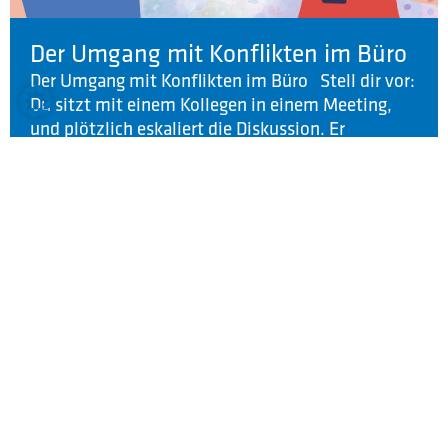
Der Umgang mit Konflikten im Büro
Der Umgang mit Konflikten im Büro Stell dir vor:
Du sitzt mit einem Kollegen in einem Meeting,
und plötzlich eskaliert die Diskussion. Er
unterbricht dich ständig und scheint dich nicht
wirklich zu hören. Du merkst, wie du innerlich
wütend wirst. Was tun? Zuerst einmal: Atme tief
durch. In solchen Momenten ist es wichtig, ruhig
[…]
WEITERLESEN
Besserer Ausbildungsstart durch
BERUFSSTART & KARRIERE
Teambuilding