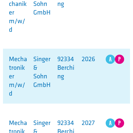
chanik
Sohn
ng
er
GmbH
m/w/
d
Mecha
Singer
92334
2026
tronik
&
Berchi
er
Sohn
ng
m/w/
GmbH
d
Mecha
Singer
92334
2027
tronik
&
Berchi