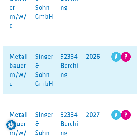
er
Sohn
ng
m/w/
GmbH
d
Metall
Singer
92334
2026
bauer
&
Berchi
m/w/
Sohn
ng
d
GmbH
Metall
Singer
92334
2027
bauer
&
Berchi
m/w/
Sohn
ng