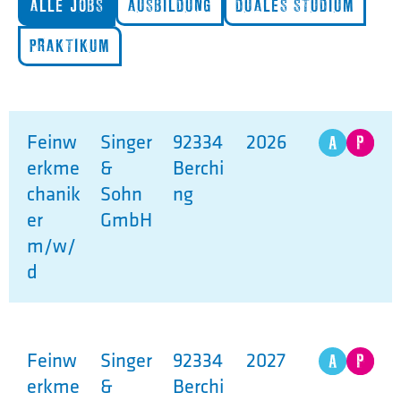
ALLE JOBS
AUSBILDUNG
DUALES STUDIUM
PRAKTIKUM
Feinw
Singer
92334
2026
erkme
&
Berchi
chanik
Sohn
ng
er
GmbH
m/w/
d
Feinw
Singer
92334
2027
erkme
&
Berchi