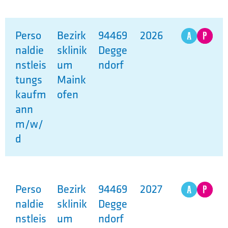
Perso
Bezirk
94469
2026
naldie
sklinik
Degge
nstleis
um
ndorf
tungs
Maink
kaufm
ofen
ann
m/w/
d
Perso
Bezirk
94469
2027
naldie
sklinik
Degge
nstleis
um
ndorf