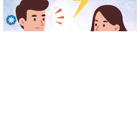
Der Umgang mit Konflikten im Büro
Der Umgang mit Konflikten im Büro Stell dir vor:
Du sitzt mit einem Kollegen in einem Meeting,
und plötzlich eskaliert die Diskussion. Er
unterbricht dich ständig und scheint dich nicht