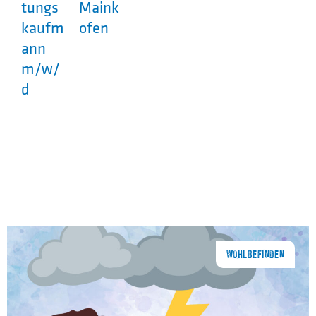
tungs
Maink
kaufm
ofen
ann
m/w/
d
WOHLBEFINDEN