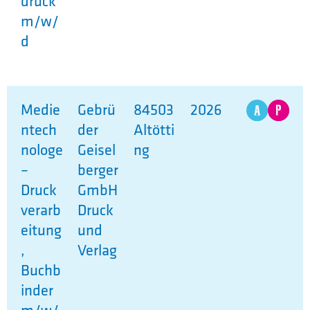
druck
m/w/
d
Medie
Gebrü
84503
2026
ntech
der
Altötti
nologe
Geisel
ng
–
berger
Druck
GmbH
verarb
Druck
eitung
und
,
Verlag
Buchb
inder