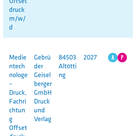
Offset
druck
m/w/
d
Medie
Gebrü
84503
2027
ntech
der
Altötti
nologe
Geisel
ng
–
berger
Druck,
GmbH
Fachri
Druck
chtun
und
g
Verlag
Offset