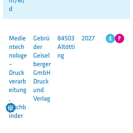
m/w/
d
Medie
Gebrü
84503
2027
ntech
der
Altötti
nologe
Geisel
ng
–
berger
Druck
GmbH
verarb
Druck
eitung
und
,
Verlag
Buchb
inder
m/w/
d