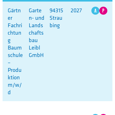
Gärtn
Garte
94315
2027
er
n- und
Strau
Fachri
Lands
bing
chtun
chafts
g
bau
Baum
Leibl
schule
GmbH
–
Produ
ktion
m/w/
d