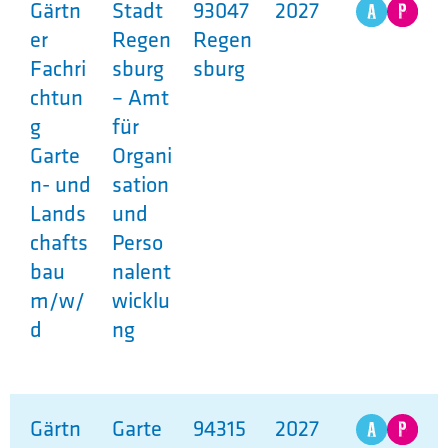
Gärtn
Stadt
93047
2027
er
Regen
Regen
Fachri
sburg
sburg
chtun
– Amt
g
für
Garte
Organi
n- und
sation
Lands
und
chafts
Perso
bau
nalent
m/w/
wicklu
d
ng
Gärtn
Garte
94315
2027