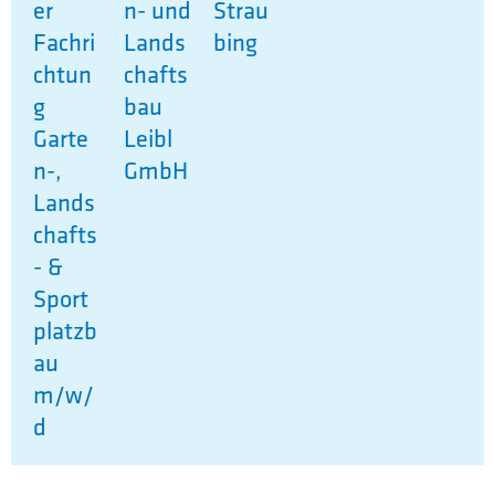
er
n- und
Strau
Fachri
Lands
bing
chtun
chafts
g
bau
Garte
Leibl
n-,
GmbH
Lands
chafts
- &
Sport
platzb
au
m/w/
d