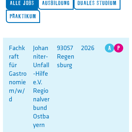
ALLE JOBS
AUSBILDUNG
DUALES STUDIUM
PRAKTIKUM
Fachk
Johan
93057
2026
raft
niter-
Regen
für
Unfall
sburg
Gastro
-Hilfe
nomie
e.V.
m/w/
Regio
d
nalver
bund
Ostba
yern