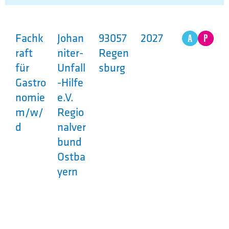
Fachk
Johan
93057
2027
raft
niter-
Regen
für
Unfall
sburg
Gastro
-Hilfe
nomie
e.V.
m/w/
Regio
d
nalver
bund
Ostba
yern