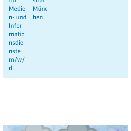
Medie
Münc
n- und
hen
Infor
matio
nsdie
nste
m/w/
d