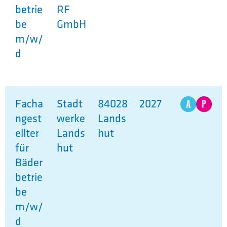
betrie
RF
be
GmbH
m/w/
d
Facha
Stadt
84028
2027
ngest
werke
Lands
ellter
Lands
hut
für
hut
Bäder
betrie
be
m/w/
d