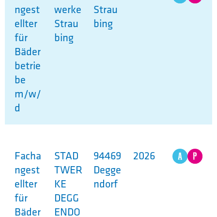
ngest
werke
Strau
ellter
Strau
bing
für
bing
Bäder
betrie
be
m/w/
d
Facha
STAD
94469
2026
ngest
TWER
Degge
ellter
KE
ndorf
für
DEGG
Bäder
ENDO