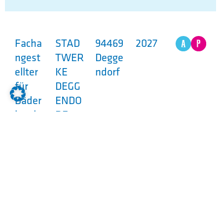
Facha
STAD
94469
2027
ngest
TWER
Degge
ellter
KE
ndorf
für
DEGG
Bäder
ENDO
betrie
RF
be
GmbH
m/w/
d
Fachk
Stadt
94315
2027
raft
werke
Strau